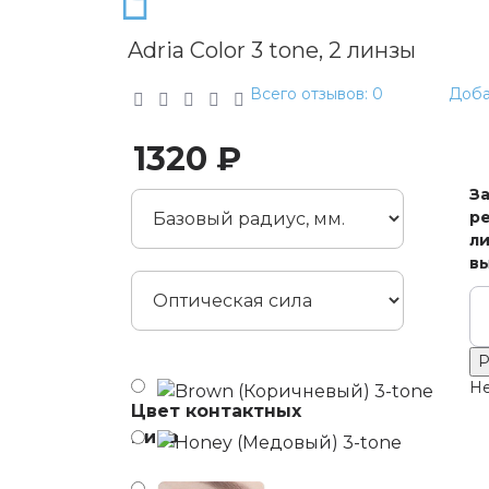
Adria Сolor 3 tone, 2 линзы
Всего отзывов: 0
Доба
1320 ₽
З
ре
ли
в
Р
Не
Цвет контактных
линз