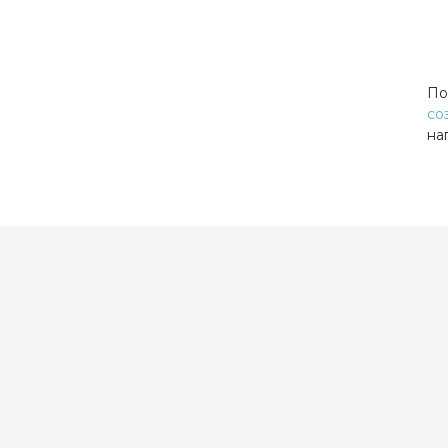
По
со
на
 -10,0
й), Green (зеленый), Hazel (светло-карий), Brown (коричневый
 Turquoise (бирюзовый)