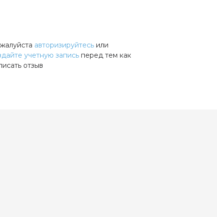
жалуйста
авторизируйтесь
или
здайте учетную запись
перед тем как
писать отзыв
), Amethyst (сиреневый), True Sapphire