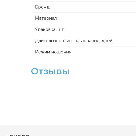
Бренд
Материал
Упаковка, шт.
Длительность использования, дней
Режим ношения
Влагосодержание, %
Отзывы
Кислородная проницаемость линзы, Dk/t
Толщина в центре, мм.
Диаметр, мм.
Базовый радиус, мм.
Оптическая сила
Аддидация