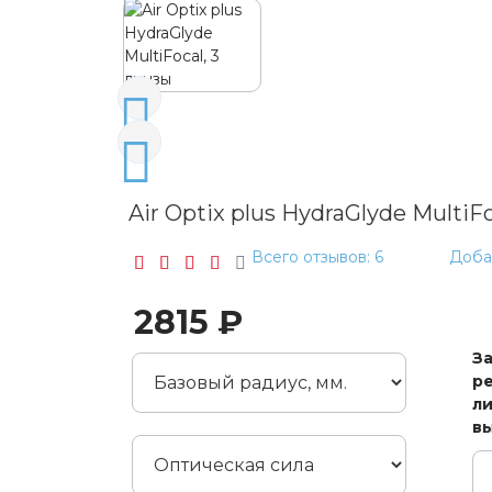
Air Optix plus HydraGlyde MultiFo
Всего отзывов: 6
Доба
2815 ₽
З
ре
ли
в