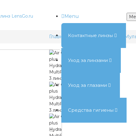
Menu
Me
Контактные линзы
Главная
Контактные линзы
Мул
Уход за линзами
Уход за глазами
Средства гигиены