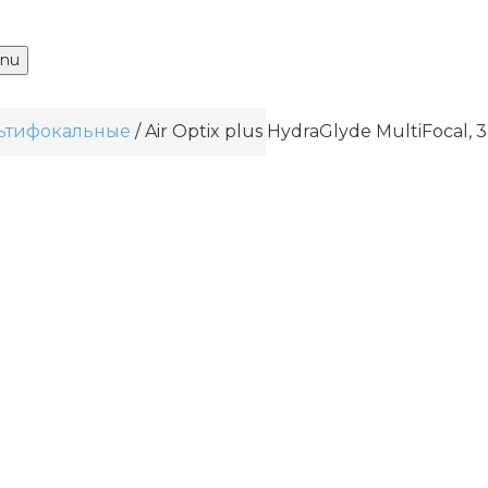
nu
ьтифокальные
Air Optix plus HydraGlyde MultiFocal, 