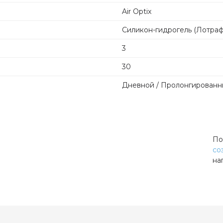
Air Optix
Силикон-гидрогель (Лотраф
3
30
Дневной / Пролонгированны
33
138
По
0,08
со
14,2
на
8,6
От -10,0 до +6,00
Low, Med, High