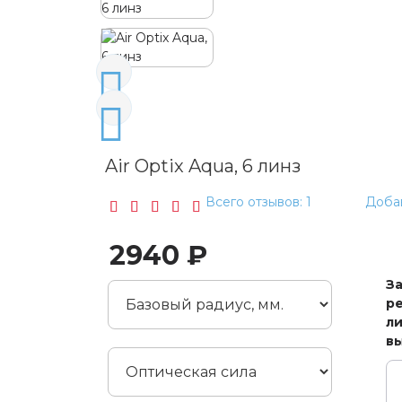
Air Optix Aqua, 6 линз
Всего отзывов: 1
Добав
2940 ₽
З
ре
ли
в