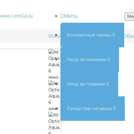
Menu
Me
Контактные линзы
Главная
Контактные линзы
Обы
Уход за линзами
Уход за глазами
Средства гигиены