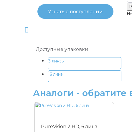
Р
Узнать о поступлении
Не
Доступные упаковки
3 линзы
6 линз
Аналоги - обратите
PureVision 2 HD, 6 линз