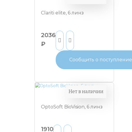
Clariti elite, 6 линз
2036
₽
Сообщить о поступление
Нет в наличии
OptoSoft BioVision, 6 линз
1910