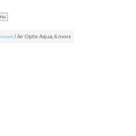
nu
чные
Air Optix Aqua, 6 линз