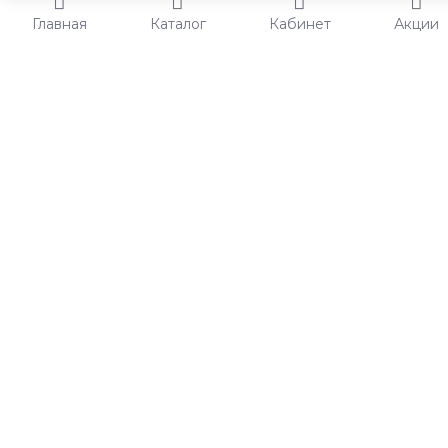
Главная
Каталог
Кабинет
Акции
Настроить комплект или добавить в корзину?
Вы можете
настроить комплект, в котором присутствуют товары на
выбор или настраиваемые опции товара.
Настроить
Купить