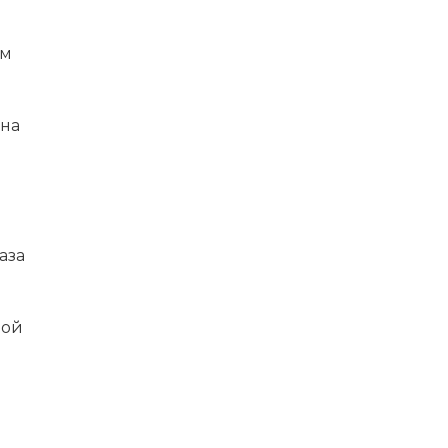
им
 на
аза
вой