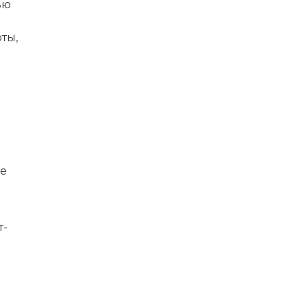
ью
ты,
ие
т-