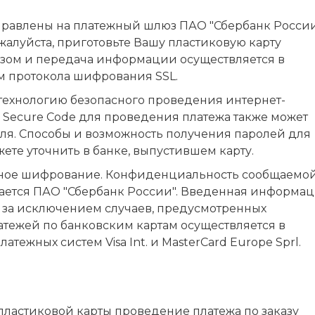
правлены на платежный шлюз ПАО "Сбербанк Росси
жалуйста, приготовьте Вашу пластиковую карту
зом и передача информации осуществляется в
 протокола шифрования SSL.
технологию безопасного проведения интернет-
rd Secure Code для проведения платежа также может
ля. Способы и возможность получения паролей для
те уточнить в банке, выпустившем карту.
тное шифрование. Конфиденциальность сообщаемо
ется ПАО "Сбербанк России". Введенная информа
м за исключением случаев, предусмотренных
тежей по банковским картам осуществляется в
тежных систем Visa Int. и MasterCard Europe Sprl.
ластиковой карты проведение платежа по заказу