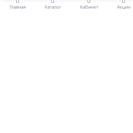
Главная
Каталог
Кабинет
Акции
Настроить комплект или добавить в корзину?
Вы можете
настроить комплект, в котором присутствуют товары на
выбор или настраиваемые опции товара.
Настроить
Купить