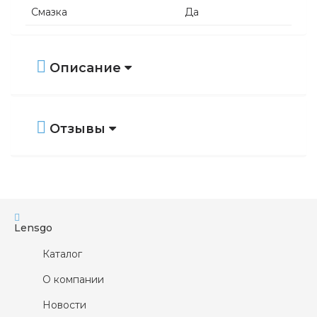
Смазка
Да
Витамины
Нет
Гиалуроновая кислота
Да
Описание
При Синдроме сухого глаза
Да
Отзывы
Lensgo
Каталог
О компании
Новости