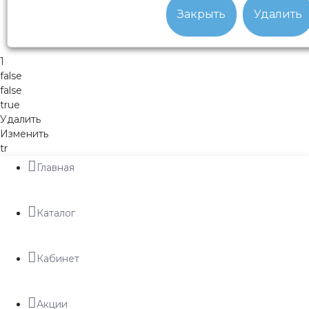
Закрыть
Удалить
1
false
false
true
Удалить
Изменить
tr
Главная
Каталог
Кабинет
Акции