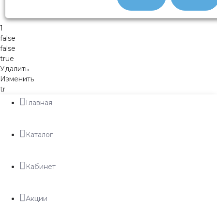
1
false
false
true
Удалить
Изменить
tr
Главная
Каталог
Кабинет
Акции