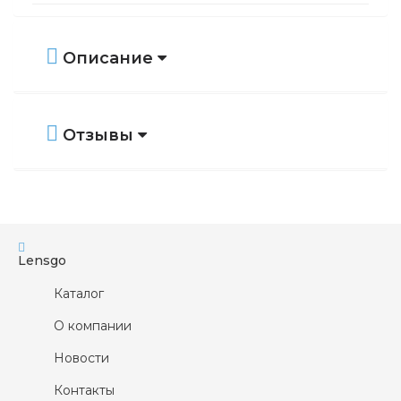
Увлажнение
Да
Смазка
Да
Описание
Очистка
Да
Промывка
Да
Отзывы
Удаление протеиновых отложений
Да
Чувствительные глаза
Да
No-Rub
Нет
Наличие контейнера
Да
Lensgo
Каталог
О компании
Новости
Контакты