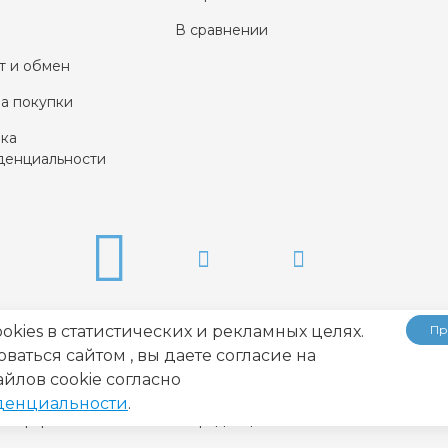
В сравнении
т и обмен
а покупки
ка
енциальности
okies в статистических и рекламных целях.
Пр
аться сайтом , вы даете согласие на
йлов cookie согласно
денциальности
.
Оферта
Политика конфиденциальности