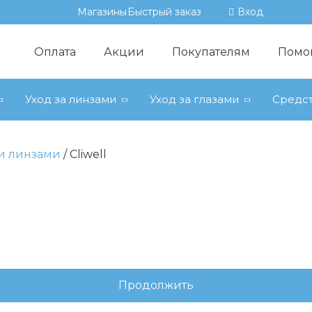
Магазины
Быстрый заказ
Вход
Оплата
Акции
Покупателям
Помо
Уход за линзами
Уход за глазами
Средст
ми линзами
Cliwell
Продолжить