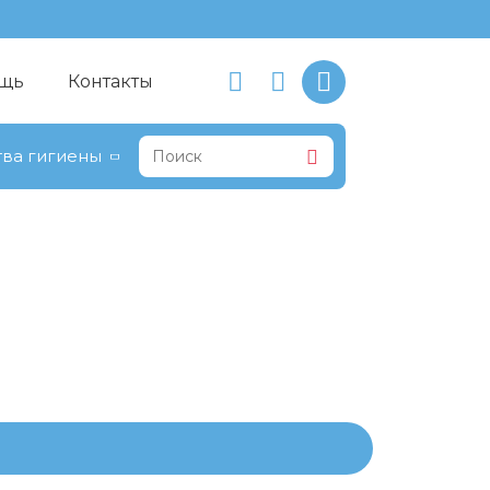
щь
Контакты
ва гигиены