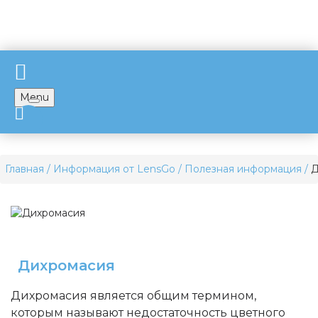
Menu
Главная
Информация от LensGo
Полезная информация
Д
Дихромасия
Дихромасия является общим термином,
которым называют недостаточность цветного