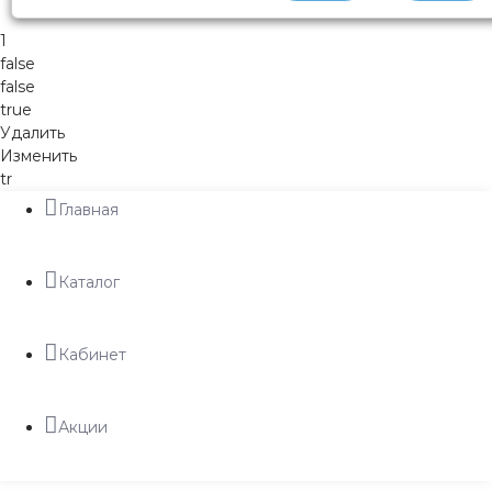
1
false
false
true
Удалить
Изменить
tr
Главная
Каталог
Кабинет
Акции