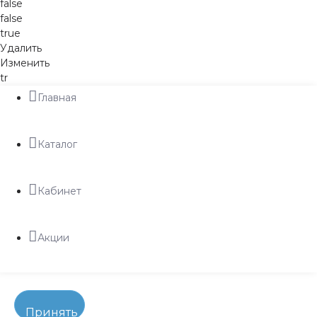
false
false
true
Удалить
Изменить
tr
Главная
Каталог
Кабинет
Акции
Принять