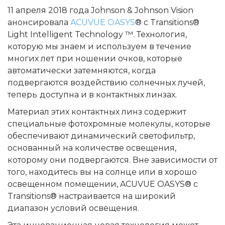
11 апреля 2018 года Johnson & Johnson Vision
анонсировала
ACUVUE OASYS
® с Transitions®
Light Intelligent Technology ™. Технология,
которую мы знаем и используем в течение
многих лет при ношении очков, которые
автоматически затемняются, когда
подвергаются воздействию солнечных лучей,
теперь
доступна и в контактных линзах
.
Материал этих контактных линз содержит
специальные фотохромные молекулы, которые
обеспечивают
динамический светофильтр,
основанный на количестве освещения
,
которому они подвергаются. Вне зависимости от
того, находитесь вы на солнце или в хорошо
освещенном помещении, ACUVUE OASYS® с
Transitions® настраивается на широкий
диапазон условий освещения.