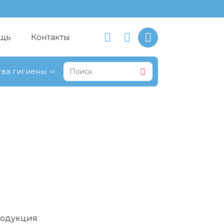
щь
Контакты
ва гигиены
родукция