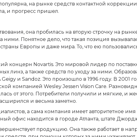
ь популярна, на рынке средств контактной коррекции
ла, и прогресс пришел.
ствования, она пробилась на вторую строчку на рынк
а ними. Понятное дело, что такая позиция вызывалас
траны Европы и даже мира. То, что ею пользовалис
кий концерн Novartis
. Это мировой лидер по поставк
ых линз, а также средств по уходу за ними. Образов
Geigy и Sandoz. Это произошло в 1996 году. В 2001 
ской компанией Wesley Jessen Vision Care. Разновид
ась от этого. Потребители получили и мягкие, и ж
расширился и весьма заметно.
циалистов
, а сама компания имеет авторитетное имя
ный офис находится в городе Атланта, штате Джорд
овершенствует продукцию. Она также работает в на
 и средств, при помощи которых за ними ухаживают. 