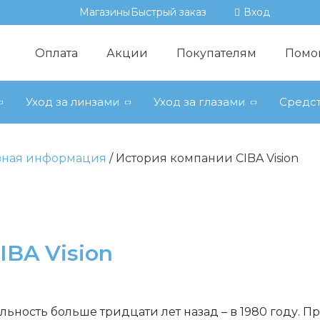
Магазины
Быстрый заказ
Вход
Оплата
Акции
Покупателям
Помо
Уход за линзами
Уход за глазами
Средст
зная информация
История компании CIBA Vision
BA Vision
льность больше тридцати лет назад – в 1980 году
. П