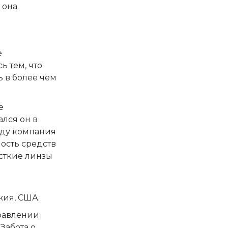
 она
е
ь тем, что
ь в более чем
е
ался он в
году компания
ность средств
есткие линзы
жия, США.
правлении
Забота о