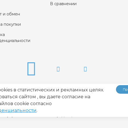
В сравнении
т и обмен
а покупки
ка
енциальности
okies в статистических и рекламных целях.
Пр
аться сайтом , вы даете согласие на
йлов cookie согласно
денциальности
.
Оферта
Политика конфиденциальности