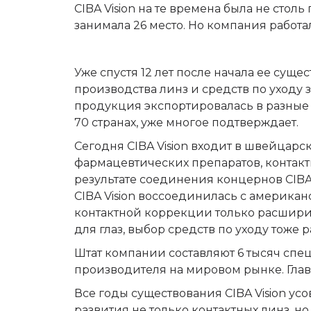
CIBA Vision на те времена была не стол
занимала 26 место. Но компания работа
Уже спустя 12 лет после начала ее суще
производства линз и средств по уходу з
продукция экспортировалась в разные с
70 странах, уже многое подтверждает.
Сегодня CIBA Vision входит в швейцарс
фармацевтических препаратов, контактн
результате соединения концернов CIBA 
CIBA Vision воссоединилась с американ
контактной коррекции только расширил
для глаз, выбор средств по уходу тоже 
Штат компании составляют 6 тысяч спе
производителя на мировом рынке. Глав
Все годы существования CIBA Vision ус
развития не только контактных линз, но