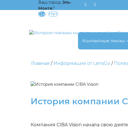
Ваш город
Эль-
Монте
?
Контактные линзы
Главная
Информация от LensGo
Поле
История компании CI
Компания CIBA Vision начала свою деяте