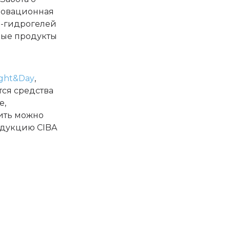
нновационная
н-гидрогелей
овые продукты
ight&Day
,
тся средства
е,
лить можно
одукцию CIBA