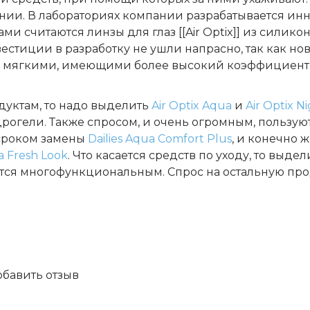
ании. В лабораториях компании разрабатывается и
 считаются линзы для глаз [[Air Optix]] из силико
нвестиции в разработку не ушли напрасно, так как н
е мягкими, имеющими более высокий коэффициент
дуктам, то надо выделить
Air Optix Aqua
и
Air Optix N
рогели. Также спросом, и очень огромным, пользую
сроком замены
Dailies Aqua Comfort Plus
, и конечно ж
 Fresh Look
. Что касается средств по уходу, то выде
яется многофункциональным. Спрос на остальную пр
обавить отзыв