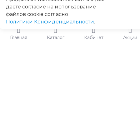
даете согласие на использование
файлов cookie согласно
Политики Конфиденциальности
.
Главная
Каталог
Кабинет
Акции
Настроить комплект или добавить в корзину?
Вы можете
настроить комплект, в котором присутствуют товары на
выбор или настраиваемые опции товара.
Настроить
Купить