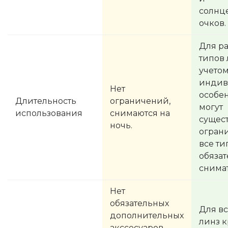
солнц
очков.
Для р
типов 
учето
индив
Нет
особе
Длительность
ограничений,
могут
использования
снимаются на
сущес
ночь.
огран
все ти
обяза
снимат
Нет
обязательных
Для вс
дополнительных
линз 
акссесуаров.