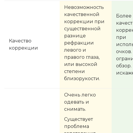
Невозможность
качественной
Более
коррекции при
качест
существенной
корре
разнице
при
Качество
рефракции
испол
коррекции
левого и
очков.
правого глаза,
огран
или высокой
обзор.
степени
искаж
близорукости.
Очень легко
одевать и
снимать.
Существует
проблема