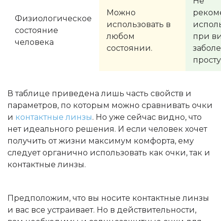
Не
Можно
реком
Физиологическое
использовать в
испол
состояние
любом
при в
человека
состоянии.
заболе
просту
В таблице приведена лишь часть свойств и
параметров, по которым можно сравнивать очки
и
контактные линзы
. Но уже сейчас видно, что
нет идеального решения. И если человек хочет
получить от жизни максимум комфорта, ему
следует органично использовать как очки, так и
контактные линзы.
Предположим, что вы носите контактные линзы
и вас все устраивает. Но в действительности,