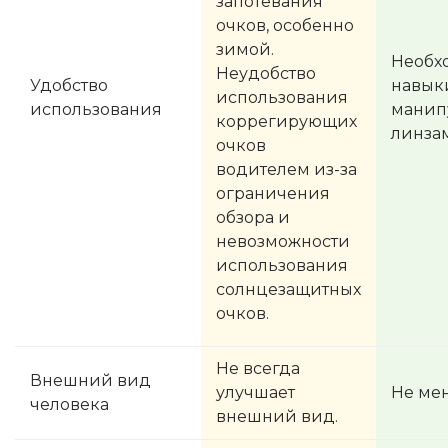
запотевания
очков, особенно
зимой.
Необх
Неудобство
Удобство
навык
использования
использования
манип
коррегирующих
линза
очков
водителем из-за
ограничения
обзора и
невозможности
использования
солнцезащитных
очков.
Не всегда
Внешний вид
улучшает
Не мен
человека
внешний вид.