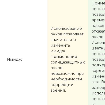
Приме
конта
позво
време
навсе
Использование
отказа
очков позволяет
очков.
значительно
Испол
изменить
цветн
имидж.
контак
Применение
Имидж
позво
солнцезащитных
подче
очков
карди
невозможно при
измен
необходимости
глаз. 
коррекции
однов
зрения.
испол
контак
и