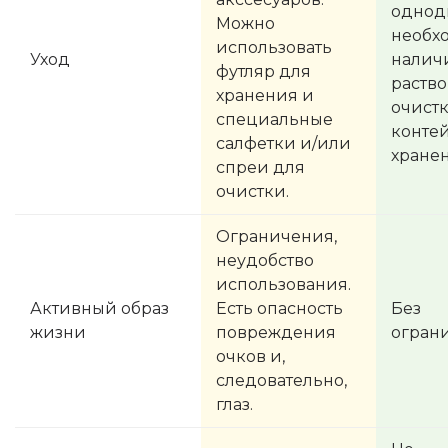
однод
Можно
необх
использовать
Уход
налич
футляр для
раство
хранения и
очист
специальные
конте
салфетки и/или
хранен
спреи для
очистки.
Ограничения,
неудобство
использования.
Активный образ
Есть опасность
Без
жизни
повреждения
огран
очков и,
следовательно,
глаз.