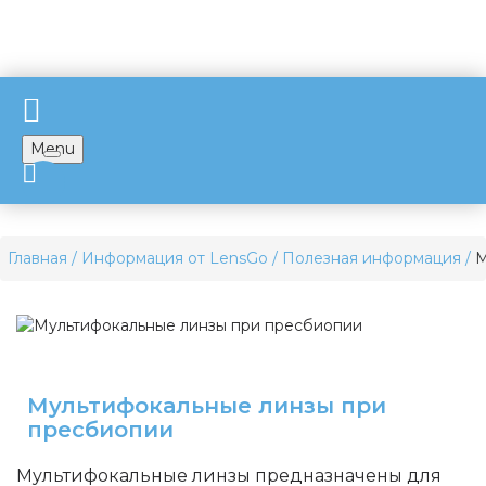
Menu
Главная
Информация от LensGo
Полезная информация
М
Мультифокальные линзы при
пресбиопии
Мультифокальные линзы предназначены для