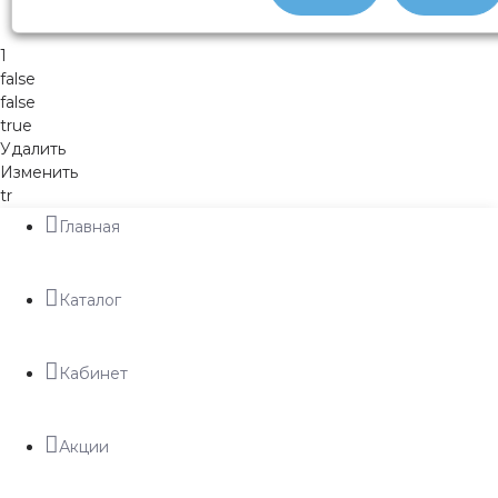
1
false
false
true
Удалить
Изменить
tr
Главная
Каталог
Кабинет
Акции