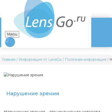
Menu
Главная
Информация от LensGo
Полезная информация
Н
Нарушение зрения
Нарушение зрения – это ухудшение четкости