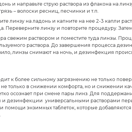
адонь и направьте струю раствора из флакона на лин
язь – волоски ресниц, песчинки и т.п.
тите линзу на ладонь и капните на нее 2-3 капли раст
а. Переверните линзу и повторите процедуру. Затем
ера свежим раствором и поместите туда линзы. Про
пользуемого раствора. До завершения процесса дез
вило, линзы снимают на ночь, и дезинфекция происх
ит к более сильному загрязнению не только повер
я не только в снижении комфорта, но и снижении ка
четко осознает при смене пары линз. Для поддержа
и и дезинфекции универсальными растворами пер
ри помощи энзимных таблеток, которые добавляются
.