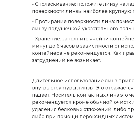
-
Споласкивание
: положите линзу на л
поверхности линзы наиболее крупную гр
-
Протирание поверхности линз
: помес
линзу подушечкой указательного пальц
-
Хранение
: заполните ячейки контейн
минут до 6 часов в зависимости от ис
контейнера не рекомендуется. Как пра
затруднений не возникает.
Длительное использование линз привод
внутрь структуры линзы. Это отражаетс
падает. Носитель контактных линз это 
рекомендуется кроме обычной очистк
удаления белковых отложений: либо п
либо при помощи пероксидных систем