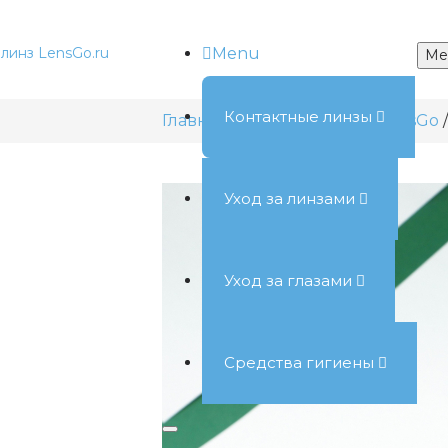
Menu
Me
Контактные линзы
Главная
Информация от LensGo
Уход за линзами
Уход за глазами
Средства гигиены