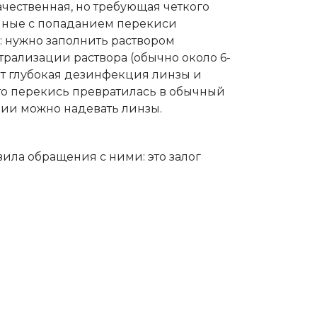
ачественная, но требующая четкого
анные с попаданием перекиси
: нужно заполнить раствором
трализации раствора (обычно около 6-
дит глубокая дезинфекция линзы и
то перекись превратилась в обычный
кции можно надевать линзы.
ила обращения с ними: это залог