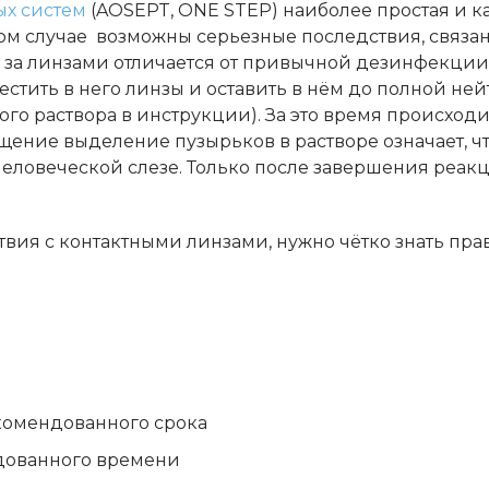
х систем
(AOSEPT, ONE STEP) наиболее простая и к
ном случае возможны серьезные последствия, связ
од за линзами отличается от привычной дезинфекции
тить в него линзы и оставить в нём до полной ней
дого раствора в инструкции). За это время происхо
ение выделение пузырьков в растворе означает, ч
 человеческой слезе. Только после завершения реа
вия с контактными линзами, нужно чётко знать прав
комендованного срока
дованного времени