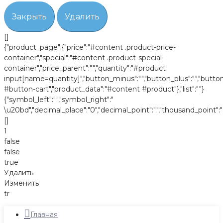
Закрыть
Удалить
[]
{"product_page":{"price":"#content .product-price-
container","special":"#content .product-special-
container","price_parent":"","quantity":"#product
input[name=quantity]","button_minus":"","button_plus":"","butto
#button-cart","product_data":"#content #product"},"list":""}
{"symbol_left":"","symbol_right":"
\u20bd","decimal_place":"0","decimal_point":".","thousand_point":"
[]
1
false
false
true
Удалить
Изменить
tr
Главная