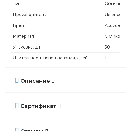
Тип
Обычные
Производитель
Джонсон и 
Бренд
Acuvue
Материал
Силикон-гид
Упаковка, шт.
30
Длительность использования, дней
1
Режим ношения
Дневной
Влагосодержание, %
46
Описание
Кислородная проницаемость линзы, Dk/t
118
Толщина в центре, мм.
0,084
Сертификат
Диаметр, мм.
14,2
Базовый радиус, мм.
8,5; 9,0