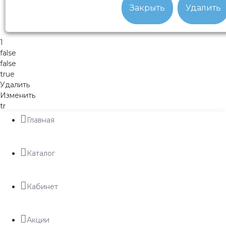
Закрыть
Удалить
1
false
false
true
Удалить
Изменить
tr
Главная
Каталог
Кабинет
Акции