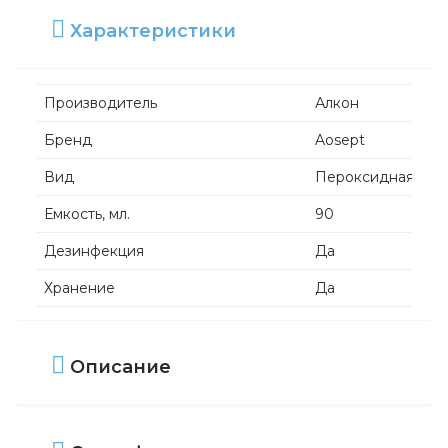
Характеристики
Производитель
Алкон
Бренд
Aosept
Вид
Пероксидная сис
Емкость, мл.
90
Дезинфекция
Да
Хранение
Да
Увлажнение
Да
Смазка
Да
Описание
Очистка
Да
Промывка
Нет