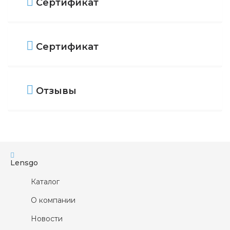
Сертификат
Удаление протеиновых отложений
Да
Чувствительные глаза
Да
Сертификат
No-Rub
Да
Наличие контейнера
Да (Специальный, 
Отзывы
Lensgo
Каталог
О компании
Новости