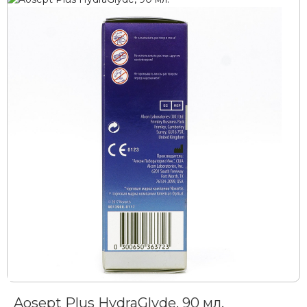
Aosept Plus HydraGlyde, 90 мл.