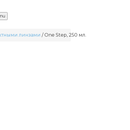
nu
актными линзами
One Step, 250 мл.