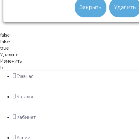
Закрыть
Удалить
1
false
false
true
Удалить
Изменить
tr
Главная
Каталог
Кабинет
Акции