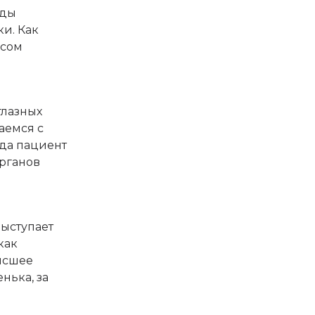
уды
и. Как
осом
глазных
аемся с
гда пациент
органов
выступает
как
высшее
нька, за