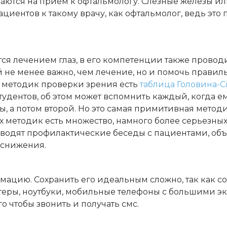
аются на прием к офтальмологу. Слезные железы и
циентов к такому врачу, как офтальмолог, ведь это 
ся лечением глаз, в его компетенции также провод
ой не менее важно, чем лечение, но и помочь правил
з методик проверки зрения есть
таблица Головина-
удентов, об этом может вспомнить каждый, когда е
вы, а потом второй. Но это самая примитивная метод
х методик есть множество, намного более серьезных
водят профилактические беседы с пациентами, объ
о снижения.
ацию. Сохранить его идеальным сложно, так как 
теры, ноутбуки, мобильные телефоны с большими э
о чтобы звонить и получать смс.