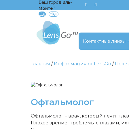
Ваш город
Эль-
Монте
?
Контактные линзы
Главная
Информация от LensGo
Поле
Офтальмолог
Офтальмолог – врач, который лечит гла
Плохое зрение, проблемы с глазами, их 