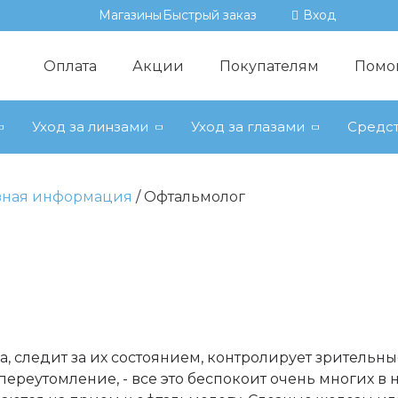
Магазины
Быстрый заказ
Вход
Оплата
Акции
Покупателям
Помо
Уход за линзами
Уход за глазами
Средст
зная информация
Офтальмолог
за, следит за их состоянием, контролирует зрительн
переутомление, - все это беспокоит очень многих в 