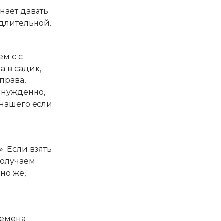
нает давать
длительной.
м с с
 в садик,
права,
вынужденно,
 нашего если
. Если взять
 получаем
но же,
ремена