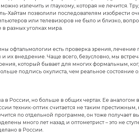
 можно излечить и глаукому, которая не лечится. Тр
ль-Хайтам позволили последователям изобрести очк
омпьютеров или телевизоров не было и близко, вопр
в разных уголках мира.
ны офтальмологии есть проверка зрения, лечение 
и их внедрение. Чаще всего, безусловно, мы встреч
рения, который бывает для многих формальным, ко
больше подпись окулиста, чем реальное состояние 
 в России, но больше в общих чертах. Ее аналогом 
ссии техник-оптик считается не таким престижным, 
 учится по отдельной программе, он тоже получает 
делены много лет назад и оптометрист – это не ступе
делано в России.