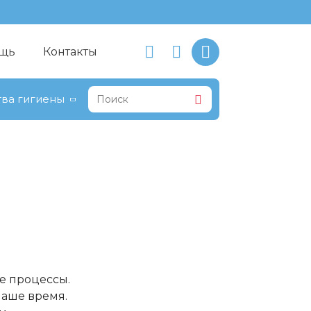
щь
Контакты
ва гигиены
ые процессы.
наше время.