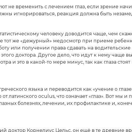
т не временить с лечением глаз, если зрение начи
олжны игнорироваться, реакция должна быть незаме
татистическому человеку доводится чаще, чем скаже
е тот же «дежурный» медосмотр при приеме ребенка
боту или получении права сдавать на водительские 
 этого доктора. Другое дело, что идут к нему чаще 
а и это в какой-то мере минус, так как глаза стоят
реческого языка и переводится как «учение о глазе»
 от латинского oculus, что означает «глаз». Вот мы и
глазных болезнях, лечении, их профилактике и, конеч
 доктор Корнелиус Цельс, он ещё в те древние в