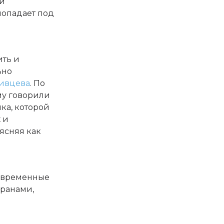
ли
попадает под
ить и
ьно
Сивцева
. По
му говорили
ика, которой
 и
ясняя как
современные
кранами,