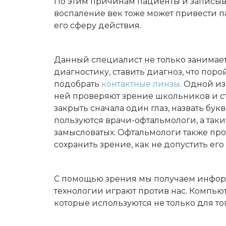
По этим причинам пациенты и записыв
воспаление век тоже может привести па
его сферу действия.
Данный специалист не только занимает
диагностику, ставить диагноз, что пор
подобрать
контактные линзы
. Одной и
ней проверяют зрение школьников и ст
закрыть сначала один глаз, назвать бук
пользуются врачи-офтальмологи, а таки
замысловатых. Офтальмологи также про
сохранить зрение, как не допустить ег
С помощью зрения мы получаем информ
технологии играют против нас. Компью
которые используются не только для тог