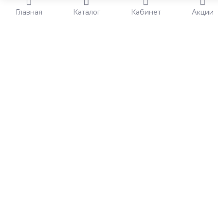
Главная
Каталог
Кабинет
Акции
Настроить комплект или добавить в корзину?
Вы можете
настроить комплект, в котором присутствуют товары на
выбор или настраиваемые опции товара.
Настроить
Купить
КОМПЛЕКТ