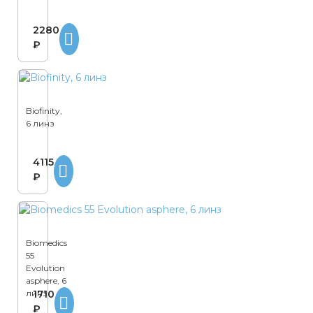
2280
₽
Biofinity,
6 линз
4115
₽
Biomedics
55
Evolution
asphere, 6
линз
1710
₽