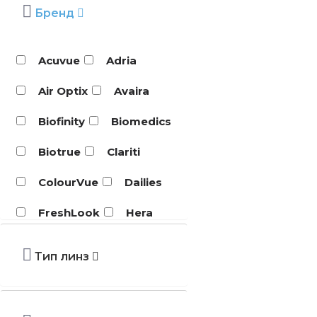
Бренд
Acuvue
Adria
Air Optix
Avaira
Biofinity
Biomedics
Biotrue
Clariti
ColourVue
Dailies
FreshLook
Hera
HydraSoft
Illusion
Тип линз
MyDay
PRECISION1™