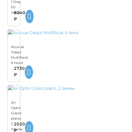
1-Day,
90
линз
8240
₽
Acuvue
Oasys
Multifocal,
6 линз
2730
₽
Air
Optix
Colors
plano,
2
2020
линзы
₽