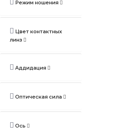
Режим ношения
Proclear
PureVision
SofLens
Цвет контактных
Total
Total 30
линз
ULTRA® ONE DAY
Ultra
Офтальмикс
Аддидация
Оптическая сила
Ось