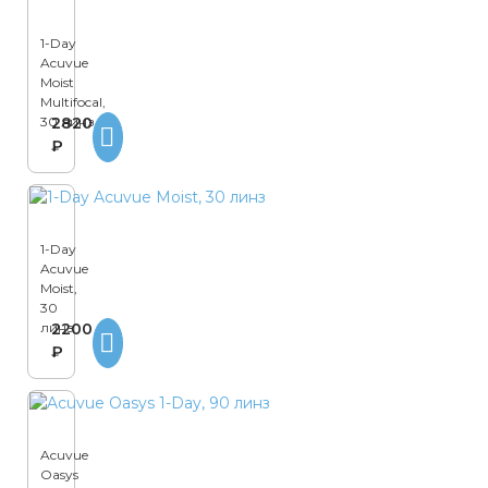
1-Day
Acuvue
Moist
Multifocal,
30 линз
2820
₽
1-Day
Acuvue
Moist,
30
линз
2200
₽
Acuvue
Oasys