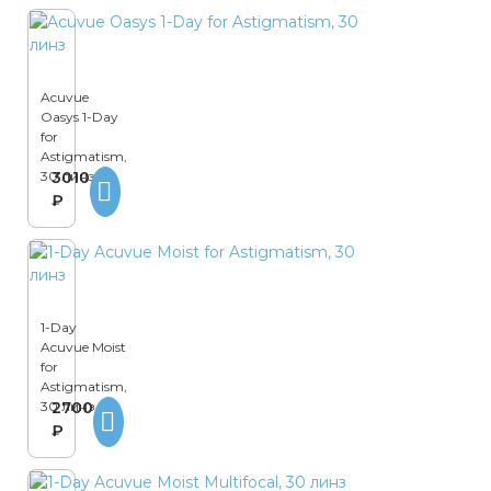
Acuvue
Oasys 1-Day
for
Astigmatism,
30 линз
3010
₽
1-Day
Acuvue Moist
for
Astigmatism,
30 линз
2700
₽