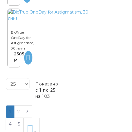
BioTrue
OneDay for
Astigmatism,
30 линз
2505
₽
Показано
с 1 по 25
из 103
1
2
3
4
5