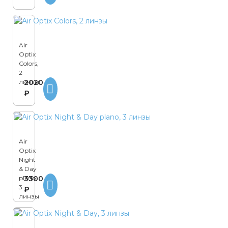
Air
Optix
Colors,
2
линзы
2020
₽
Air
Optix
Night
& Day
plano,
3300
3
₽
линзы