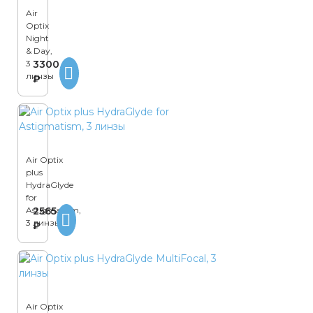
Air
Optix
Night
& Day,
3
3300
линзы
₽
Air Optix
plus
HydraGlyde
for
Astigmatism,
2565
3 линзы
₽
Air Optix