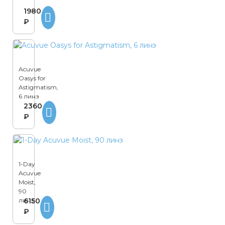
1980
₽
Acuvue
Oasys for
Astigmatism,
6 линз
2360
₽
1-Day
Acuvue
Moist,
90
линз
6150
₽